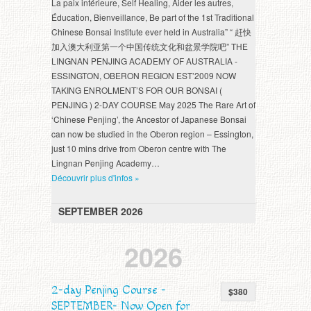
La paix intérieure, Self Healing, Aider les autres,
Éducation, Bienveillance, Be part of the 1st Traditional
Chinese Bonsai Institute ever held in Australia” “ 赶快
加入澳大利亚第一个中国传统文化和盆景学院吧” THE
LINGNAN PENJING ACADEMY OF AUSTRALIA -
ESSINGTON, OBERON REGION EST’2009 NOW
TAKING ENROLMENT’S FOR OUR BONSAI (
PENJING ) 2-
DAY COURSE May
2025 The Rare Art of
‘Chinese Penjing’, the Ancestor of Japanese Bonsai
can now be studied in the Oberon region – Essington,
just 10 mins drive from Oberon centre with The
Lingnan Penjing Academy…
Découvrir plus d'infos »
SEPTEMBER 2026
2026
2-
day Penjing Course -
$380
SEPTEMBER
- Now Open for