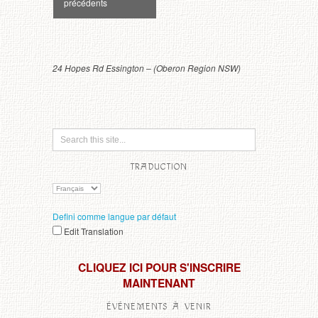
précédents
Liste
d'événements
24
Hopes Rd Essington –
(Oberon Region NSW)
TRADUCTION
Defini comme langue par défaut
Edit Translation
CLIQUEZ ICI POUR S'INSCRIRE
MAINTENANT
ÉVÉNEMENTS À VENIR