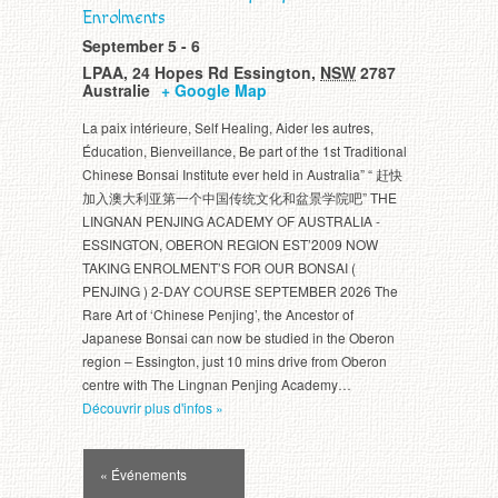
Enrolments
September 5
-
6
LPAA
,
24 Hopes Rd
Essington
,
NSW
2787
Australie
+ Google Map
La paix intérieure, Self Healing, Aider les autres,
Éducation, Bienveillance, Be part of the 1st Traditional
Chinese Bonsai Institute ever held in Australia” “ 赶快
加入澳大利亚第一个中国传统文化和盆景学院吧” THE
LINGNAN PENJING ACADEMY OF AUSTRALIA -
ESSINGTON, OBERON REGION EST’2009 NOW
TAKING ENROLMENT’S FOR OUR BONSAI (
PENJING ) 2-
DAY COURSE SEPTEMBER
2026 The
Rare Art of ‘Chinese Penjing’, the Ancestor of
Japanese Bonsai can now be studied in the Oberon
region – Essington, just 10 mins drive from Oberon
centre with The Lingnan Penjing Academy…
Découvrir plus d'infos »
Navigation
« Événements
par