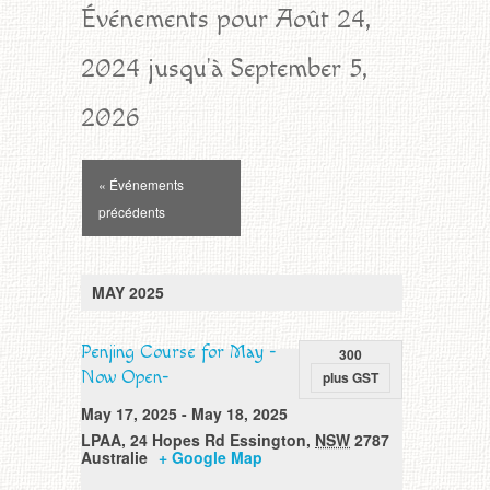
Événements pour Août 24,
événements
2024 jusqu'à September 5,
2026
Navigation
« Événements
par
précédents
Liste
d'événements
MAY 2025
Penjing Course for May -
300
Now Open
-
plus GST
May 17, 2025
-
May 18, 2025
LPAA
,
24 Hopes Rd
Essington
,
NSW
2787
Australie
+ Google Map